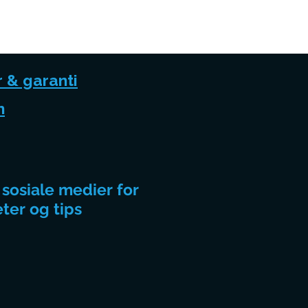
r & garanti
n
 sosiale medier for
eter og tips