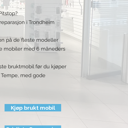
itstop?
lreparasjon i Trondheim
on på de fleste modeller
kte mobiler med 6 måneders
este bruktmobil før du kjøper
på Tempe, med gode
Kjøp brukt mobil