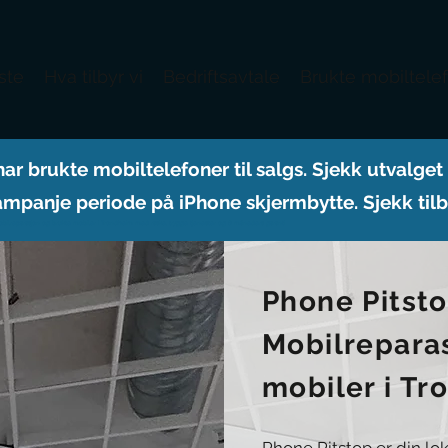
iste
Hva tilbyr vi
Bedriftsavtale
Brukte mobiltele
har brukte mobiltelefoner til salgs. Sjekk utvalget
ampanje periode på iPhone skjermbytte. Sjekk ti
obilreparasjon og brukte mobiler i Trondheim med raske, trygge tjenester og 6 måneders garanti
Phone Pitst
Mobilrepara
mobiler i T
Phone Pitstop er din lok