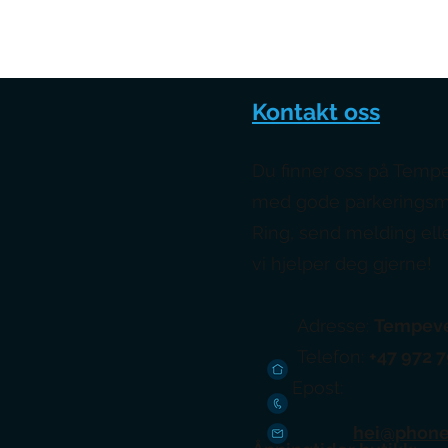
Kontakt oss
Du finner oss på Tempe
med gode parkeringsmu
Ring, send melding elle
vi hjelper deg gjerne!
Adresse:
Tempeve
Telefon:
+47 972 
​
Epost:
hei@phone