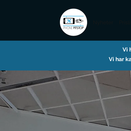
Nyheter
Prisl
Vi 
Vi har k
Phone Pitstop tilbyr m