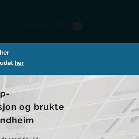
foner
Kontakt oss
More
her
lbudet
her
op-
sjon og brukte
rondheim
ale spesialist på