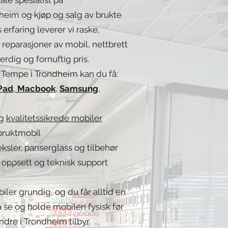
heim og kjøp og salg av brukte
 erfaring leverer vi raske,
 reparasjoner av mobil, nettbrett
ferdig og fornuftig pris.
 Tempe i Trondheim kan du få:
Pad
,
Macbook
,
Samsung
,
og
kvalitetssikrede mobiler
bruktmobil
ksler, panserglass og tilbehør
, oppsett og teknisk support
biler grundig, og du får alltid en
å se og holde mobilen fysisk før
dre i Trondheim tilbyr.