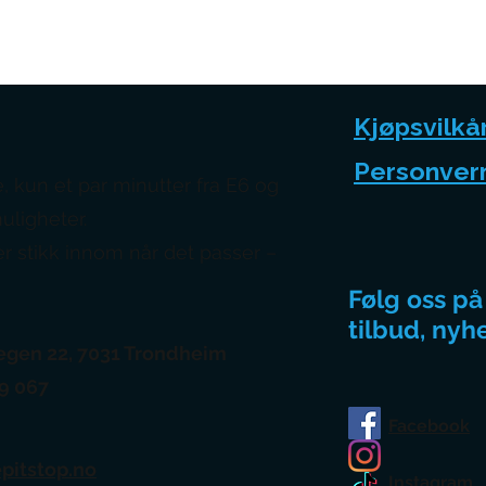
Kjøpsvilkå
Personver
, kun et par minutter fra E6 og
ligheter.
r stikk innom når det passer –
Følg oss på
tilbud, nyh
gen 22, 7031 Trondheim
79 067
Facebook
pitstop.no
Instagram