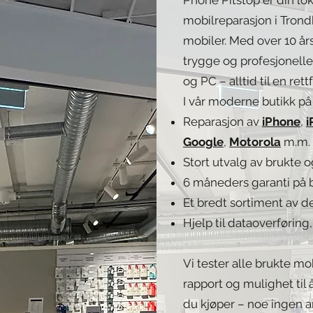
mobilreparasjon i Trond
mobiler. Med over 10 års
trygge og profesjonelle
og PC – alltid til en rett
I vår moderne butikk på
Reparasjon av
iPhone
,
i
Google
,
Motorola
m.m.
Stort utvalg av brukte 
6 måneders garanti på 
Et bredt sortiment av de
Hjelp til dataoverføring
Vi tester alle brukte mo
rapport og mulighet til 
du kjøper – noe ingen an