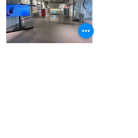
Kjøpsvilkår & garanti
Personvern
Kontakt oss
Du finner oss på Tempe, kun et par
minutter fra E6 og med gode
parkeringsmuligheter.
Ring, send melding eller stikk innom
når det passer – vi hjelper deg
gjerne!