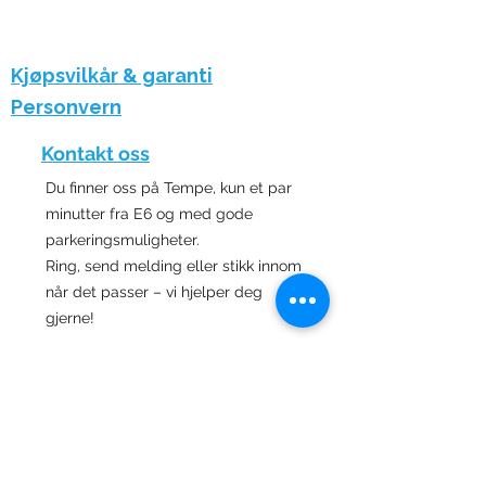
Kjøpsvilkår & garanti
Personvern
Kontakt oss
Du finner oss på Tempe, kun et par
minutter fra E6 og med gode
parkeringsmuligheter.
Ring, send melding eller stikk innom
når det passer – vi hjelper deg
gjerne!
Adresse:
Tempevegen 22,
7031 Trondheim
Telefon:
+47 972 79 067
​
Epost:
hei@phonepitstop.no