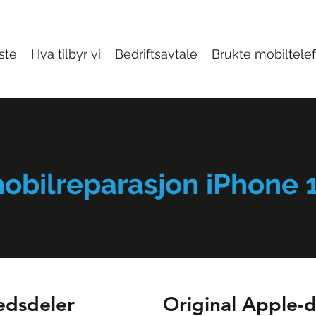
iste
Hva tilbyr vi
Bedriftsavtale
Brukte mobiltele
 mobilreparasjon iPhone 
edsdeler
Original Apple-d