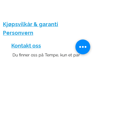
Kjøpsvilkår & garanti
Personvern
Kontakt oss
Du finner oss på Tempe, kun et par
minutter fra E6 og med gode
parkeringsmuligheter.
Ring, send melding eller stikk innom
når det passer – vi hjelper deg
gjerne!
Adresse:
Tempevegen 22,
7031 Trondheim
Telefon:
+47 972 79 067
​
Epost:
hei@phonepitstop.no