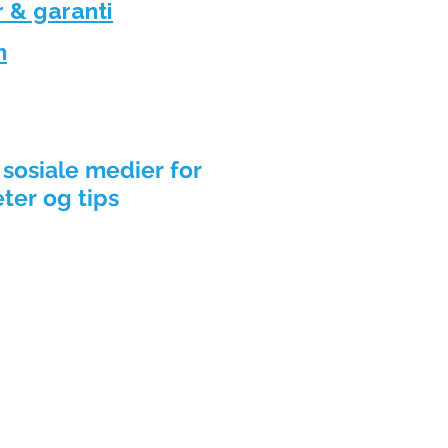
r & garanti
n
 sosiale medier for
eter og tips