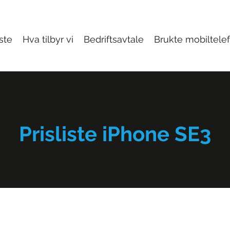
iste
Hva tilbyr vi
Bedriftsavtale
Brukte mobiltele
Prisliste iPhone SE3