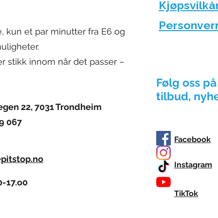
Kjøpsvilkå
Personver
, kun et par minutter fra E6 og
ligheter.
r stikk innom når det passer –
Følg oss på
tilbud, nyh
gen 22, 7031 Trondheim
79 067
Facebook
pitstop.no
Instagram
0-17.o0
TikTok